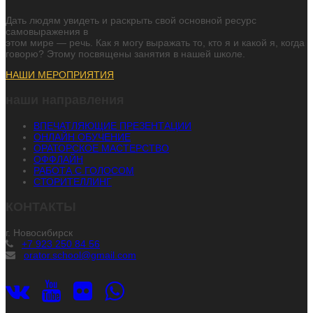
Дать людям увидеть и раскрыть свой основной ресурс
самовыражения в
этом мире — речь. Как я могу выражать то, кто я и какой я, когда
говорю? Этому посвящены занятия в нашей школе.
НАШИ МЕРОПРИЯТИЯ
наши направления
ВПЕЧАТЛЯЮЩИЕ ПРЕЗЕНТАЦИИ
ОНЛАЙН ОБУЧЕНИЕ
ОРАТОРСКОЕ МАСТЕРСТВО
ОФФЛАЙН
РАБОТА С ГОЛОСОМ
СТОРИТЕЛЛИНГ
КОНТАКТЫ
г. Новосибирск
+7 923 250 84 56
orator.school@gmail.com