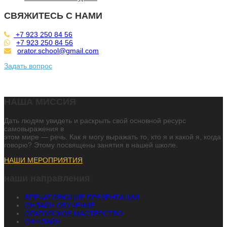
СВЯЖИТЕСЬ С НАМИ
+7 923 250 84 56
+7 923 250 84 56
orator.school@gmail.com
Задать вопрос
НАША МИССИЯ
Дать людям увидеть и раскрыть свой основной ресурс
самовыражения в
этом мире — речь. Как я могу выражать то, кто я и какой я, когда
говорю? Этому посвящены занятия в нашей школе.
НАШИ МЕРОПРИЯТИЯ
наши направления
ВПЕЧАТЛЯЮЩИЕ ПРЕЗЕНТАЦИИ
ОНЛАЙН ОБУЧЕНИЕ
ОРАТОРСКОЕ МАСТЕРСТВО
ОФФЛАЙН