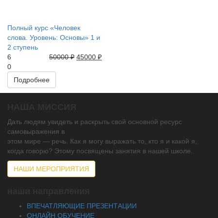
Полный курс «Человек
слова. Уровень: Основы» 1 и
2 ступень
6
50000
₽
45000
₽
0
Подробнее
НАША МИССИЯ
Дать людям увидеть и раскрыть свой основной ресурс
самовыражения в
этом мире — речь. Как я могу выражать то, кто я и какой я,
когда говорю? Этому посвящены занятия в нашей школе.
НАШИ МЕРОПРИЯТИЯ
наши направления
ВПЕЧАТЛЯЮЩИЕ ПРЕЗЕНТАЦИИ
ОНЛАЙН ОБУЧЕНИЕ