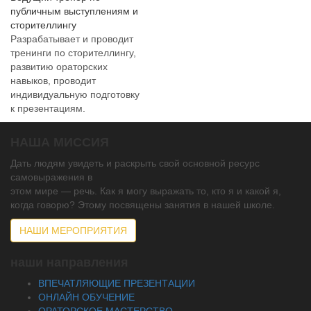
публичным выступлениям и
сторителлингу
Разрабатывает и проводит
тренинги по сторителлингу,
развитию ораторских
навыков, проводит
индивидуальную подготовку
к презентациям.
НАША МИССИЯ
Дать людям увидеть и раскрыть свой основной ресурс
самовыражения в
этом мире — речь. Как я могу выражать то, кто я и какой я,
когда говорю? Этому посвящены занятия в нашей школе.
НАШИ МЕРОПРИЯТИЯ
наши направления
ВПЕЧАТЛЯЮЩИЕ ПРЕЗЕНТАЦИИ
ОНЛАЙН ОБУЧЕНИЕ
ОРАТОРСКОЕ МАСТЕРСТВО