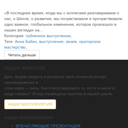
«В последнее время, когда мы с коллегами разговариваем о
нас, о Школе, о развитии, мы почувствовали и прочувствовали
одно важное, глобальное изменение, которое произошло в
наших взглядах на...
Категория:
публичное выступление
,
Теги:
Анна Бабич
,
выступления
,
зачем
,
ораторское
мастерство
,
Читать дальше
НАША МИССИЯ
Дать людям увидеть и раскрыть свой основной ресурс
самовыражения в
этом мире — речь. Как я могу выражать то, кто я и какой я,
когда говорю? Этому посвящены занятия в нашей школе.
НАШИ МЕРОПРИЯТИЯ
наши направления
ВПЕЧАТЛЯЮЩИЕ ПРЕЗЕНТАЦИИ