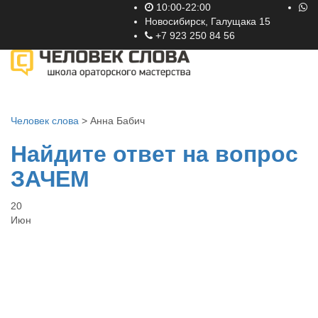
10:00-22:00
Новосибирск, Галущака 15
+7 923 250 84 56
Toggle
navigati
Человек слова
>
Анна Бабич
Найдите ответ на вопрос
ЗАЧЕМ
20
Июн