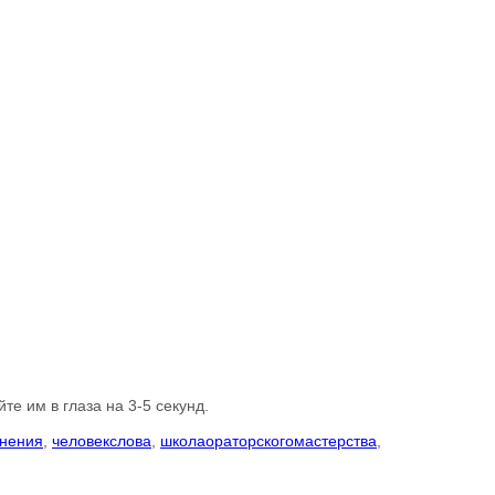
те им в глаза на 3-5 секунд.
нения
,
человекслова
,
школаораторскогомастерства
,