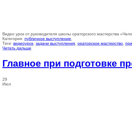
Видео урок от руководителя школы ораторского мастерства «Чел
Категория:
публичное выступление
,
Теги:
видеоурок
,
задачи выступления
,
ораторское мастерство
,
пр
Читать дальше
Главное при подготовке п
29
Июл