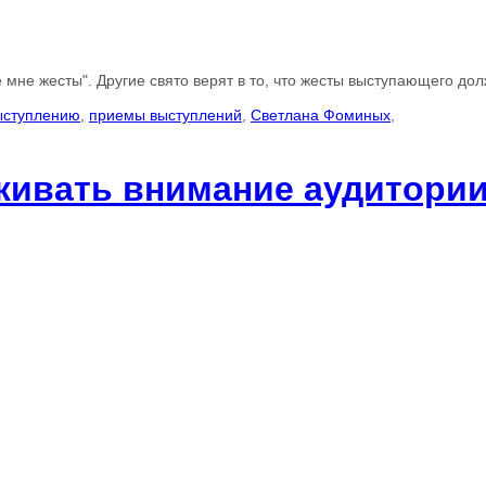
мне жесты". Другие свято верят в то, что жесты выступающего дол
выступлению
,
приемы выступлений
,
Светлана Фоминых
,
рживать внимание аудитори