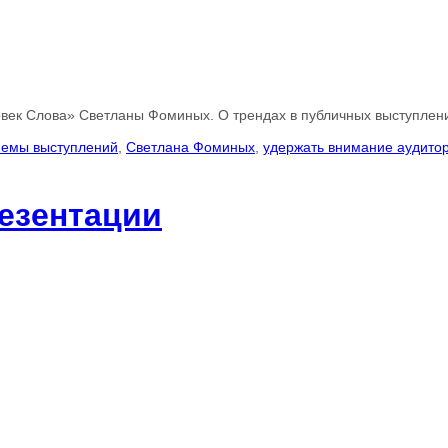
овек Слова» Светланы Фоминых. О трендах в публичных выступлен
иемы выступлений
,
Светлана Фоминых
,
удержать внимание аудито
резентации