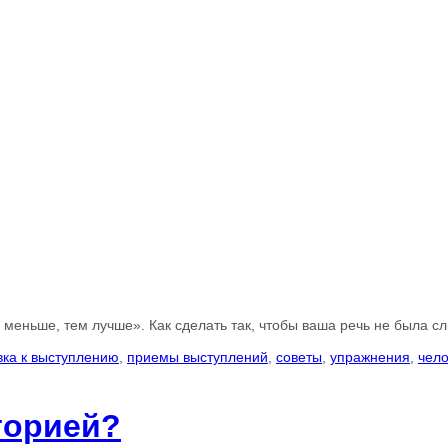
 меньше, тем лучше». Как сделать так, чтобы ваша речь не была с
вка к выступлению
,
приемы выступлений
,
советы
,
упражнения
,
чело
торией?