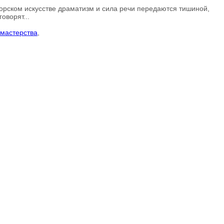
торском искусстве драматизм и сила речи передаются тишиной,
оворят...
мастерства
,