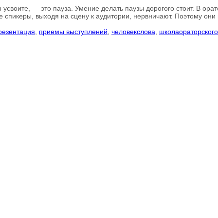
усвоите, — это пауза. Умение делать паузы дорогого стоит. В ора
е спикеры, выходя на сцену к аудитории, нервничают. Поэтому они г
резентация
,
приемы выступлений
,
человекслова
,
школаораторского