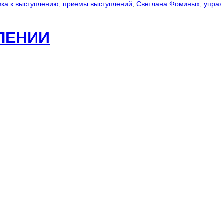
вка к выступлению
,
приемы выступлений
,
Светлана Фоминых
,
упра
ЛЕНИИ