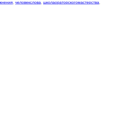
жнения
,
человекслова
,
школаораторскогомастерства
,