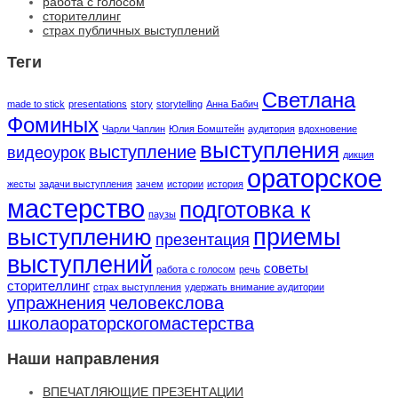
работа с голосом
сторителлинг
страх публичных выступлений
Теги
Светлана
made to stick
presentations
story
storytelling
Анна Бабич
Фоминых
Чарли Чаплин
Юлия Бомштейн
аудитория
вдохновение
выступления
выступление
видеоурок
дикция
ораторское
жесты
задачи выступления
зачем
истории
история
мастерство
подготовка к
паузы
приемы
выступлению
презентация
выступлений
советы
работа с голосом
речь
сторителлинг
страх выступления
удержать внимание аудитории
упражнения
человекслова
школаораторскогомастерства
Наши направления
ВПЕЧАТЛЯЮЩИЕ ПРЕЗЕНТАЦИИ