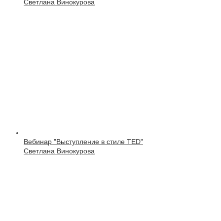
Светлана Винокурова
Вебинар "Выступление в стиле TED"
Светлана Винокурова