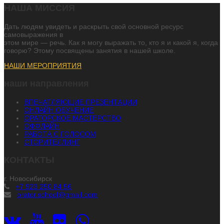
НАША МИССИЯ
Дать людям увидеть и раскрыть свой основной ресурс
самовыражения в
этом мире — речь. Как я могу выражать то, кто я и какой я, когда
говорю? Этому посвящены занятия в нашей школе.
НАШИ МЕРОПРИЯТИЯ
наши направления
ВПЕЧАТЛЯЮЩИЕ ПРЕЗЕНТАЦИИ
ОНЛАЙН ОБУЧЕНИЕ
ОРАТОРСКОЕ МАСТЕРСТВО
ОФФЛАЙН
РАБОТА С ГОЛОСОМ
СТОРИТЕЛЛИНГ
КОНТАКТЫ
г. Новосибирск
+7 923 250 84 56
orator.school@gmail.com