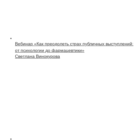
Вебинар «Как преодолеть страх публичных выступлений:
от психологии до фармацевтики»
Светлана Винокурова