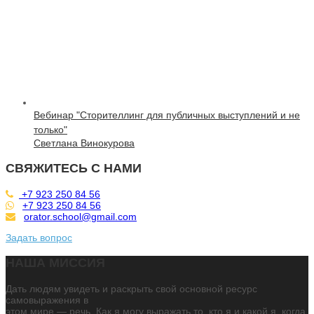
Вебинар "Сторителлинг для публичных выступлений и не
только"
Светлана Винокурова
СВЯЖИТЕСЬ С НАМИ
+7 923 250 84 56
+7 923 250 84 56
orator.school@gmail.com
Задать вопрос
НАША МИССИЯ
Дать людям увидеть и раскрыть свой основной ресурс
самовыражения в
этом мире — речь. Как я могу выражать то, кто я и какой я, когда